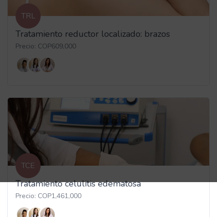
TRL
Tratamiento reductor localizado: brazos
Precio: COP609,000
TCE
Tratamiento celulitis edematosa
Precio: COP1,461,000