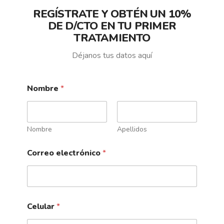
REGÍSTRATE Y OBTÉN UN 10%
DE D/CTO EN TU PRIMER
TCF
TRATAMIENTO
Tratamiento celulitis flácida
Déjanos tus datos aquí
Precio: COP2,190,000
Nombre
*
Nombre
Apellidos
Correo electrónico
*
TDC
Tratamiento de cura romana
Celular
*
Precio: COP3,042,000