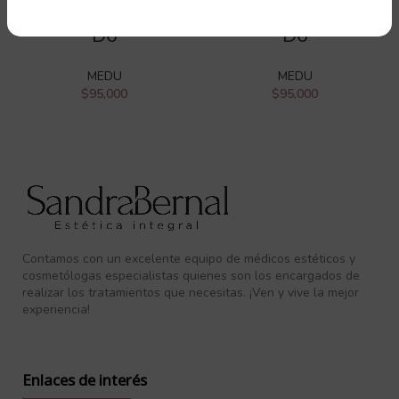
Fucus Vesiculosus
Chelidonium Majus
D6
D6
MEDU
MEDU
$
95,000
$
95,000
Contamos con un excelente equipo de médicos estéticos y
cosmetólogas especialistas quienes son los encargados de
realizar los tratamientos que necesitas. ¡Ven y vive la mejor
experiencia!
Enlaces de interés