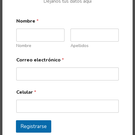
Déjanos tus datos aquí
Nombre
*
PRODUCTOS RELACIONADOS
Nombre
Apellidos
Correo electrónico
*
Celular
*
Registrarse